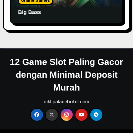
Online Games
Big Bass
12 Game Slot Paling Gacor
dengan Minimal Deposit
Murah
diklipalacehotel.com