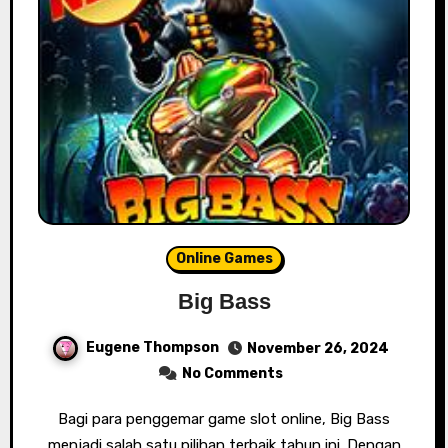
Online Games
Big Bass
Eugene Thompson
November 26, 2024
No Comments
Bagi para penggemar game slot online, Big Bass
menjadi salah satu pilihan terbaik tahun ini. Dengan