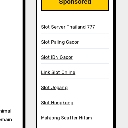
Sponsored
Slot Server Thailand 777
Slot Paling Gacor
Slot IDN Gacor
Link Slot Online
Slot Jepang
Slot Hongkong
nimal
Mahjong Scatter Hitam
pemain