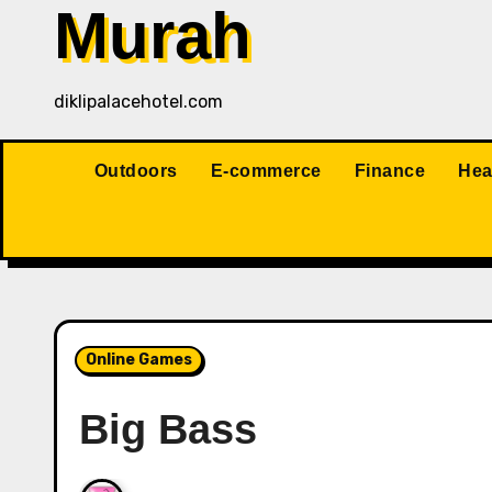
Murah
diklipalacehotel.com
Outdoors
E-commerce
Finance
Hea
Online Games
Big Bass