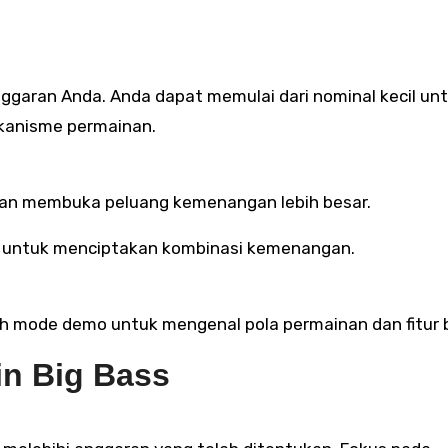
nggaran Anda. Anda dapat memulai dari nominal kecil un
kanisme permainan.
 dan membuka peluang kemenangan lebih besar.
ain untuk menciptakan kombinasi kemenangan.
ah mode demo untuk mengenal pola permainan dan fitur 
in Big Bass