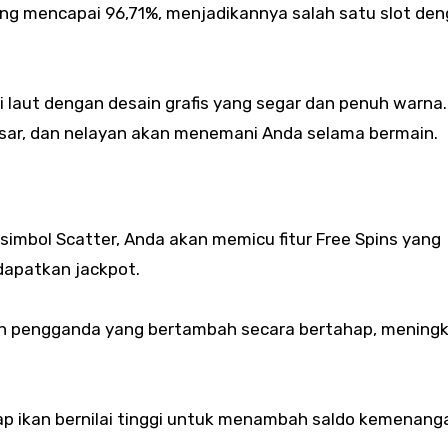
ang mencapai 96,71%, menjadikannya salah satu slot de
laut dengan desain grafis yang segar dan penuh warna.
besar, dan nelayan akan menemani Anda selama bermain.
imbol Scatter, Anda akan memicu fitur Free Spins yang
apatkan jackpot.
 pengganda yang bertambah secara bertahap, mening
ap ikan bernilai tinggi untuk menambah saldo kemenang