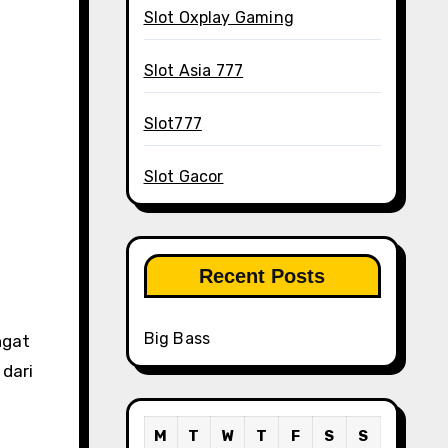
Slot Oxplay Gaming
Slot Asia 777
Slot777
Slot Gacor
Recent Posts
Big Bass
ngat
 dari
M
T
W
T
F
S
S