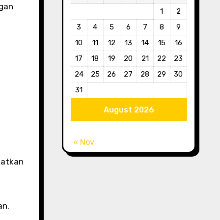
ngan
1
2
3
4
5
6
7
8
9
10
11
12
13
14
15
16
17
18
19
20
21
22
23
24
25
26
27
28
29
30
31
August 2026
« Nov
katkan
an.