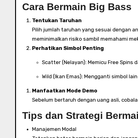
Cara Bermain Big Bass
Tentukan Taruhan
Pilih jumlah taruhan yang sesuai dengan a
meminimalkan risiko sambil memahami me
Perhatikan Simbol Penting
Scatter (Nelayan): Memicu Free Spins
Wild (Ikan Emas): Mengganti simbol l
Manfaatkan Mode Demo
Sebelum bertaruh dengan uang asli, cobal
Tips dan Strategi Berma
Manajemen Modal