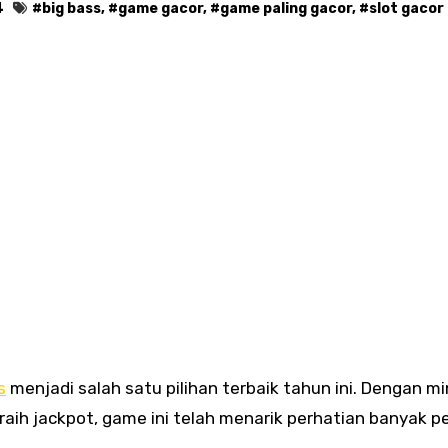
4
#
big bass
, #
game gacor
, #
game paling gacor
, #
slot gacor
s
menjadi salah satu pilihan terbaik tahun ini. Dengan mi
raih jackpot, game ini telah menarik perhatian banyak 