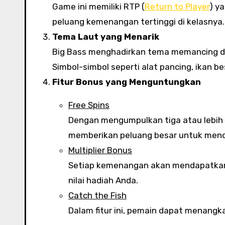
Game ini memiliki RTP (
Return to Player
) y
peluang kemenangan tertinggi di kelasnya.
Tema Laut yang Menarik
Big Bass menghadirkan tema memancing di 
Simbol-simbol seperti alat pancing, ikan 
Fitur Bonus yang Menguntungkan
Free Spins
Dengan mengumpulkan tiga atau lebih s
memberikan peluang besar untuk mend
Multiplier Bonus
Setiap kemenangan akan mendapatkan
nilai hadiah Anda.
Catch the Fish
Dalam fitur ini, pemain dapat menangk