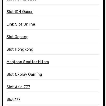
Slot IDN Gacor
Link Slot Online
Slot Jepang
Slot Hongkong
Mahjong Scatter Hitam
Slot Oxplay Gaming
Slot Asia 777
Slot777